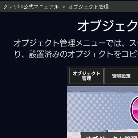
クレゲEX公式マニュアル
オブジェクト管理
>
オブジェ
オブジェクト管理メニューでは、ス
り、設置済みのオブジェクトをコピ