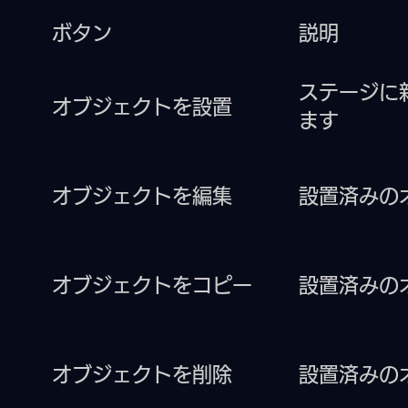
ボタン
​
説明
ステージに
オブジェクトを設置
ます
オブジェクトを編集
設置済みの
オブジェクトをコピー
設置済みの
オブジェクトを削除
設置済みの